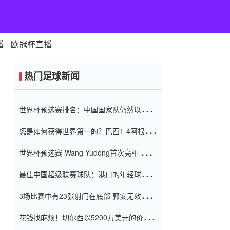
播
欧冠杯直播
热门足球新闻
世界杯预选赛排名：中国国家队仍然以6分
排名底部 进球差-13令人震惊
您是如何获得世界第一的？巴西1-4阿根
廷：Vinicius 0射击90分钟内
世界杯预选赛-Wang Yudong首次亮相 中国
国家足球队错过了世界杯0-2
最佳中国超级联赛球队：港口的年轻球员在
一场战斗中闻名 伊万放弃了泰桑
3场比赛中有23张射门在底部 郭安无效传球
（Taishan）
鸟儿被用来摆脱它 Setien痴迷于三名后卫
花钱找麻烦！切尔西以5200万美元的价格
购买了菲利克斯 签了7年 并在半年内租了夏