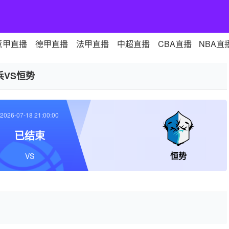
意甲直播
德甲直播
法甲直播
中超直播
CBA直播
NBA直
兵VS恒势
2026-07-18 21:00:00
已结束
恒势
VS